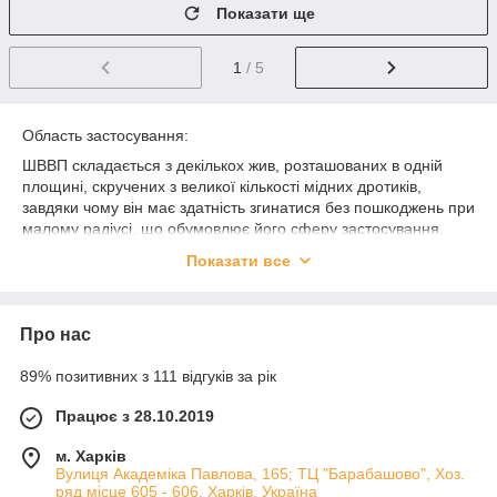
Показати ще
1
/ 5
Область застосування:
ШВВП складається з декількох жив, розташованих в одній
площині, скручених з великої кількості мідних дротиків,
завдяки чому він має здатність згинатися без пошкоджень при
малому радіусі, що обумовлює його сферу застосування.
Поэтому ШВВП используется в виде питающего кабеля для
Показати все
присоединения электроприборов и различного
оборудования. Например, таких приборов как: холодильники,
духовые шкафы, стиральные машины, утюги, кондиционеры,
Про нас
телевизоры, пылесосы и другие приборы, требующие
небольшой мощности. Также провод ШВВП отлично
89% позитивних з 111 відгуків за рік
подходит и часто используется при изготовлении
удлинителей и переносок.
Працює з 28.10.2019
м. Харків
Вулиця Академіка Павлова, 165; ТЦ "Барабашово", Хоз.
ряд місце 605 - 606, Харків, Україна