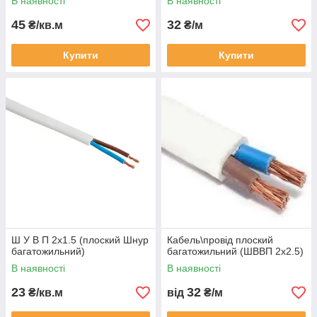
В наявності
В наявності
45
32
₴/кв.м
₴/м
Купити
Купити
Ш У В П 2х1.5 (плоский Шнур
Кабель\провід плоский
багатожильний)
багатожильний (ШВВП 2х2.5)
В наявності
В наявності
23
32
₴/кв.м
від
₴/м