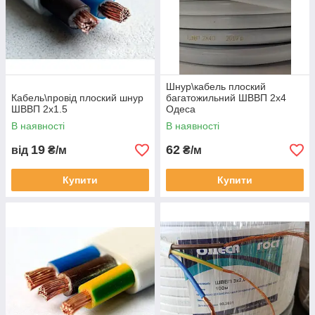
Шнур\кабель плоский
Кабель\провід плоский шнур
багатожильний ШВВП 2х4
ШВВП 2х1.5
Одеса
В наявності
В наявності
19
62
від
₴/м
₴/м
Купити
Купити