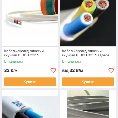
Кабель\провід плоский
Кабель\провід плоский
гнучкий ШВВП 2х2.5
гнучкий ШВВП 3х1.5 Одеса
В наявності
В наявності
32
32
₴/м
від
₴/м
Купити
Купити