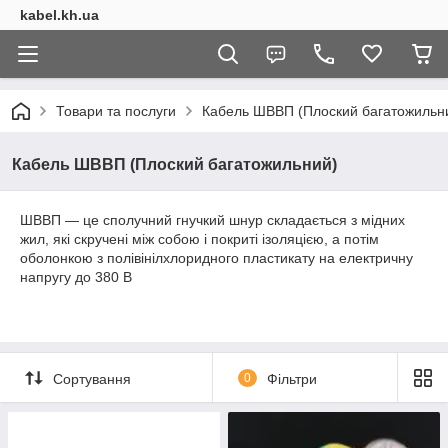
kabel.kh.ua
Товари та послуги
Кабель ШВВП (Плоский багатожильн
Кабель ШВВП (Плоский багатожильний)
ШВВП — це сполучний гнучкий шнур складається з мідних
жил, які скручені між собою і покриті ізоляцією, а потім
оболонкою з полівінілхлоридного пластикату на електричну
напругу до 380 В
Сортування
0
Фільтри