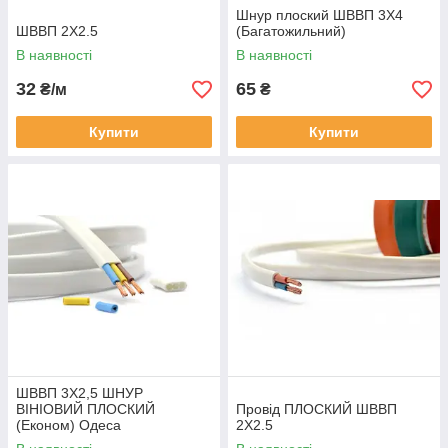
Шнур плоский ШВВП 3Х4
ШВВП 2Х2.5
(Багатожильний)
В наявності
В наявності
32
65
₴/м
₴
Купити
Купити
ШВВП 3Х2,5 ШНУР
ВІНІОВИЙ ПЛОСКИЙ
Провід ПЛОСКИЙ ШВВП
(Економ) Одеса
2Х2.5