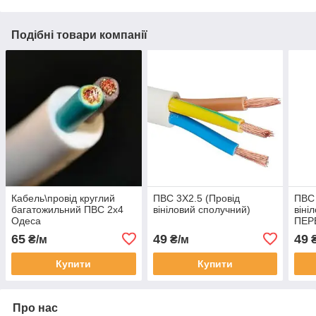
Подібні товари компанії
Кабель\провід круглий
ПВС 3Х2.5 (Провід
ПВС 
багатожильний ПВС 2х4
вініловий сполучний)
віні
Одеса
ПЕР
65
49
49
₴/м
₴/м
₴
Купити
Купити
Про нас