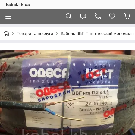
kabel.kh.ua
Товари та послуги
Кабель ВВГ-П нг (плоский моножиль