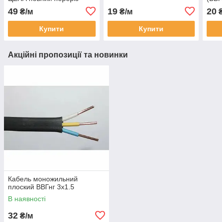
49
19
20
₴/м
₴/м
₴
Купити
Купити
Акційні пропозиції та новинки
Кабель моножильний
плоский ВВГнг 3х1.5
В наявності
32
₴/м