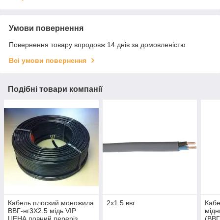
Умови повернення
Повернення товару впродовж 14 днів за домовленістю
Всі умови повернення
Подібні товари компанії
Кабель плоский моножила
2х1.5 ввг
Каб
ВВГ-нг3Х2.5 мідь VIP
мідн
ЦЕНА повний переріз
(ВВГ