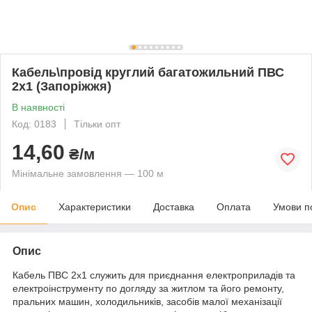
Кабель\провід круглий багатожильний ПВС
2х1 (Запоріжжя)
В наявності
Код: 0183
Тільки опт
14,60
₴/м
Мінімальне замовлення — 100 м
Опис
Характеристики
Доставка
Оплата
Умови п
Опис
Кабель ПВС 2х1 служить для приєднання електроприладів та
електроінструменту по догляду за житлом та його ремонту,
пральних машин, холодильників, засобів малої механізації