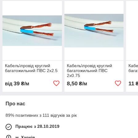
Кабель\провід круглий
Кабель\провід круглий
Кабе
багатожильний ПВС 2х2.5
багатожильний ПВС
бага
2х0.75
39
8,50
11
від
₴/м
₴/м
₴
Про нас
89% позитивних з 111 відгуків за рік
Працює з 28.10.2019
м. Харків