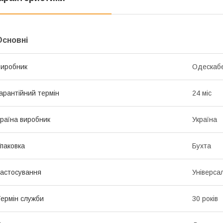
Основні
иробник
Одескаб
арантійний термін
24 міс
раїна виробник
Україна
паковка
Бухта
астосування
Універса
ермін служби
30 років