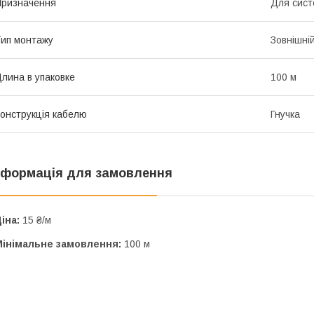
ризначення
Для сист
ип монтажу
Зовнішні
лина в упаковке
100 м
онструкція кабелю
Гнучка
нформація для замовлення
іна:
15 ₴/м
Мінімальне замовлення:
100 м