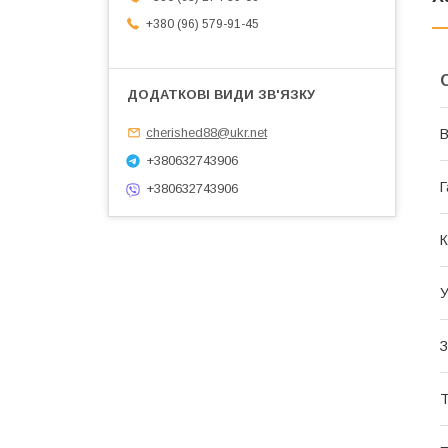
+380 (96) 579-91-45
cherished88@ukr.net
В
+380632743906
Г
+380632743906
К
У
З
Т