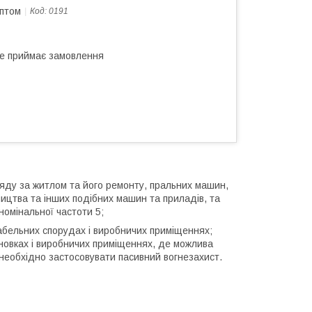
оптом
Код:
0191
не приймає замовлення
яду за житлом та його ремонту, пральних машин,
ництва та інших подібних машин та приладів, та
омінальної частоти 5;
абельних спорудах і виробничих приміщеннях;
ановках і виробничих приміщеннях, де можлива
необхідно застосовувати пасивний вогнезахист.