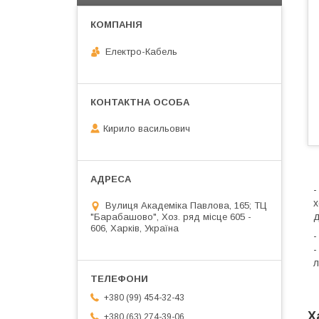
Електро-Кабель
Кирило васильович
-
х
Вулиця Академіка Павлова, 165; ТЦ
д
"Барабашово", Хоз. ряд місце 605 -
606, Харків, Україна
-
-
л
+380 (99) 454-32-43
Х
+380 (63) 274-39-06