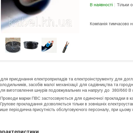
В наявності
Тільки 
Компанія тимчасово 
 для приєднання електроприладів та електроінструменту для догл
олодильників, засобів малої механізації для садівництва та город
ля виготовлення шнурів подовжувальних на напругу до 380/660 В н
 Проводи марки ПВС застосовуються для одиночної прокладки в к
 Групове прокладання дозволяється тільки в зовнішніх електроуст
ише періодична присутність обслуговуючого персоналу, при цьому 
арактеристики