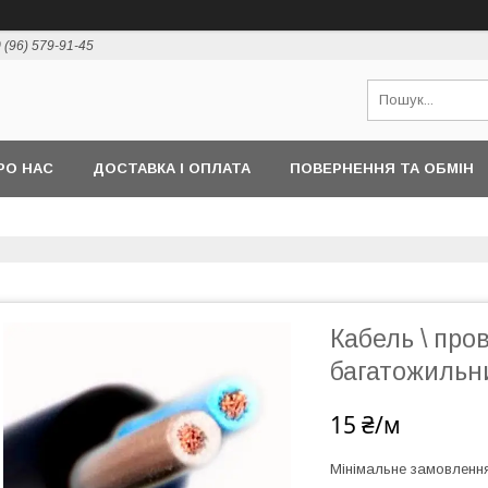
 (96) 579-91-45
РО НАС
ДОСТАВКА І ОПЛАТА
ПОВЕРНЕННЯ ТА ОБМІН
Кабель \ про
багатожильни
15 ₴/м
Мінімальне замовленн