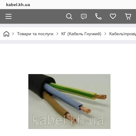
kabel.kh.ua
Товари та послуги
КГ (Кабель Гнучкий)
Кабель\прові