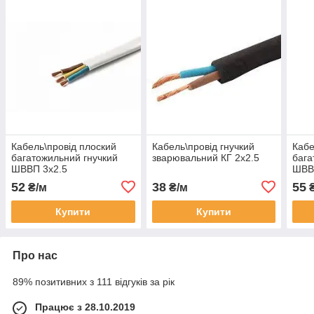
Кабель\провід плоский
Кабель\провід гнучкий
Кабе
багатожильний гнучкий
зварювальний КГ 2х2.5
бага
ШВВП 3х2.5
ШВВ
52
38
55
₴/м
₴/м
₴
Купити
Купити
Про нас
89% позитивних з 111 відгуків за рік
Працює з 28.10.2019