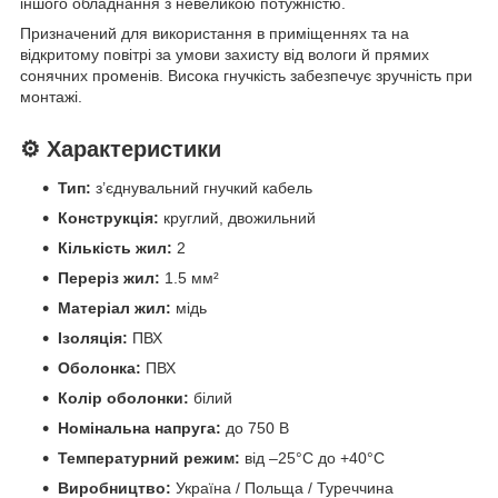
іншого обладнання з невеликою потужністю.
Призначений для використання в приміщеннях та на
відкритому повітрі за умови захисту від вологи й прямих
сонячних променів. Висока гнучкість забезпечує зручність при
монтажі.
⚙️
Характеристики
Тип:
з’єднувальний гнучкий кабель
Конструкція:
круглий, двожильний
Кількість жил:
2
Переріз жил:
1.5 мм²
Матеріал жил:
мідь
Ізоляція:
ПВХ
Оболонка:
ПВХ
Колір оболонки:
білий
Номінальна напруга:
до 750 В
Температурний режим:
від –25°C до +40°C
Виробництво:
Україна / Польща / Туреччина