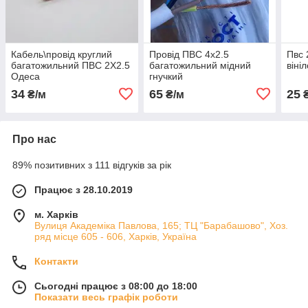
Кабель\провід круглий
Провід ПВС 4х2.5
Пвс 
багатожильний ПВС 2Х2.5
багатожильний мідний
віні
Одеса
гнучкий
34
65
25
₴/м
₴/м
₴
Про нас
89% позитивних з 111 відгуків за рік
Працює з 28.10.2019
м. Харків
Вулиця Академіка Павлова, 165; ТЦ "Барабашово", Хоз.
ряд місце 605 - 606, Харків, Україна
Контакти
Сьогодні працює з 08:00 до 18:00
Показати весь графік роботи