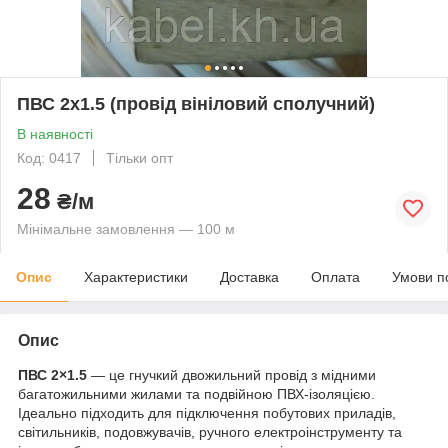
ПВС 2х1.5 (провід вініловий сполучний)
В наявності
Код: 0417
Тільки опт
28
₴/м
Мінімальне замовлення — 100 м
Опис
Характеристики
Доставка
Оплата
Умови п
Опис
ПВС 2×1.5
— це гнучкий двожильний провід з мідними
багатожильними жилами та подвійною ПВХ-ізоляцією.
Ідеально підходить для підключення побутових приладів,
світильників, подовжувачів, ручного електроінструменту та