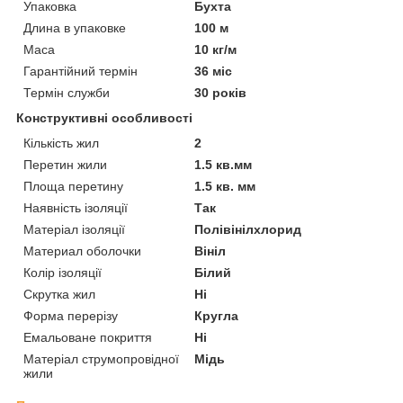
Упаковка
Бухта
Длина в упаковке
100 м
Маса
10 кг/м
Гарантійний термін
36 міс
Термін служби
30 років
Конструктивні особливості
Кількість жил
2
Перетин жили
1.5 кв.мм
Площа перетину
1.5 кв. мм
Наявність ізоляції
Так
Матеріал ізоляції
Полівінілхлорид
Материал оболочки
Вініл
Колір ізоляції
Білий
Скрутка жил
Ні
Форма перерізу
Кругла
Емальоване покриття
Ні
Матеріал струмопровідної
Мідь
жили